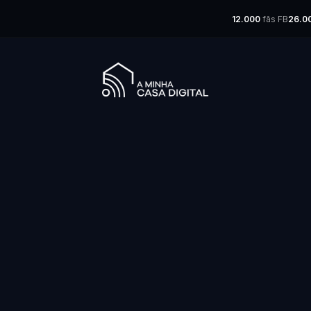
12.000
fãs FB
26.0