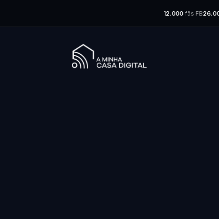
12.000
fãs FB
26.0