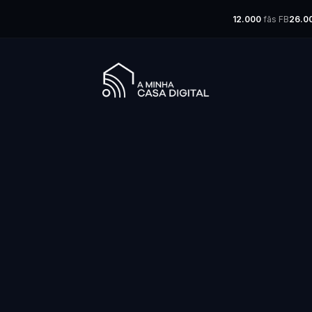
12.000
fãs FB
26.0