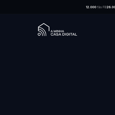
12.000
fãs FB
26.0