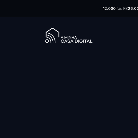
12.000
fãs FB
26.0