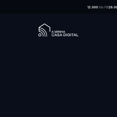
12.000
fãs FB
26.0