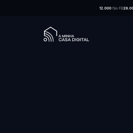
12.000
fãs FB
26.0