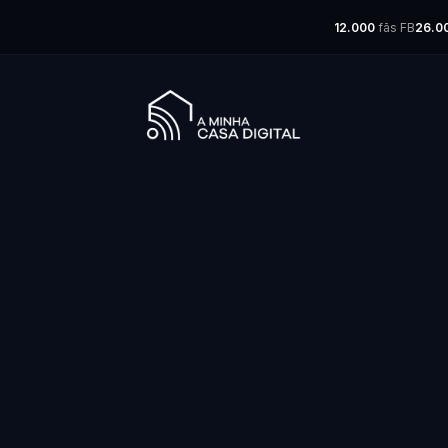
12.000
fãs FB
26.0