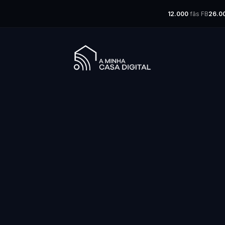
12.000
fãs FB
26.0