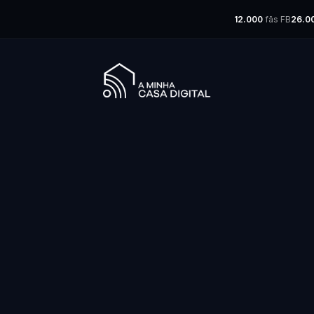
12.000
fãs FB
26.0