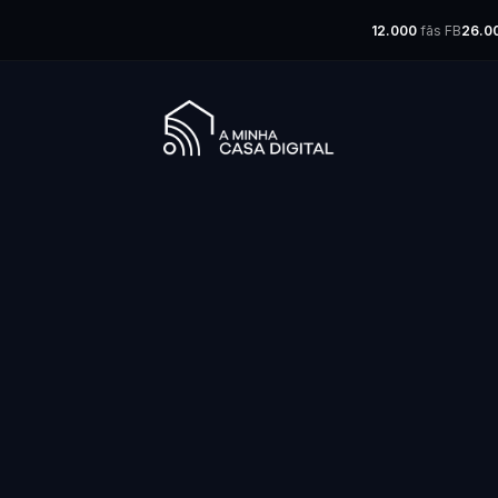
12.000
fãs FB
26.0