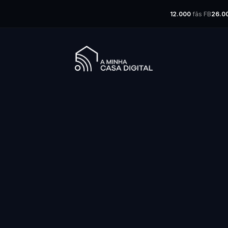
12.000
fãs FB
26.0