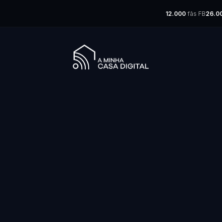
12.000
fãs FB
26.0