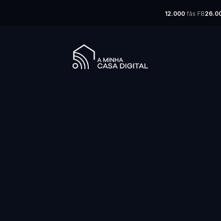
12.000
fãs FB
26.0