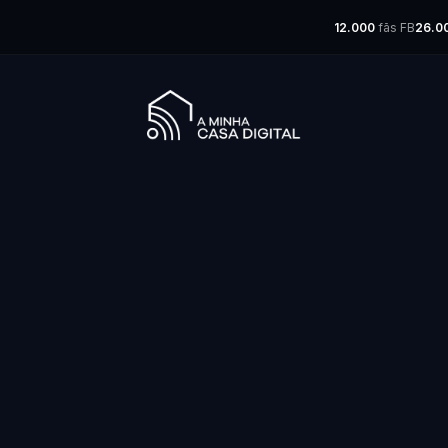
12.000
fãs FB
26.0