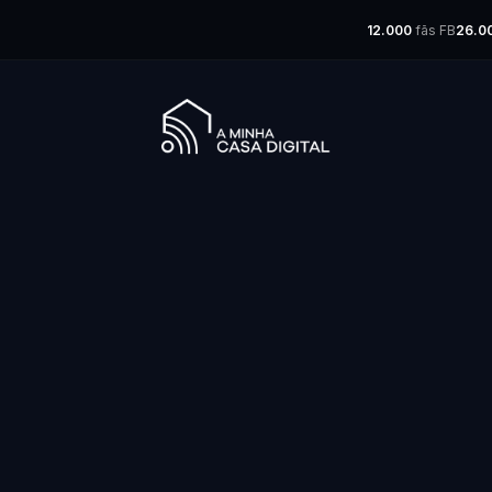
12.000
fãs FB
26.0