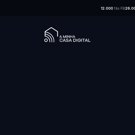
12.000
fãs FB
26.0