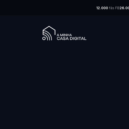
12.000
fãs FB
26.0