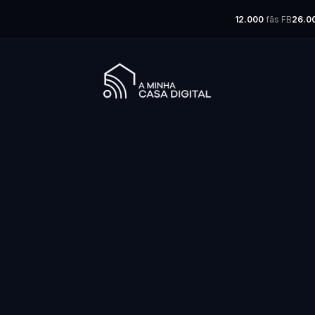
12.000
fãs FB
26.0