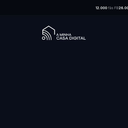
12.000
fãs FB
26.0