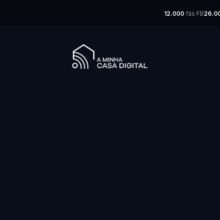
12.000
fãs FB
26.0