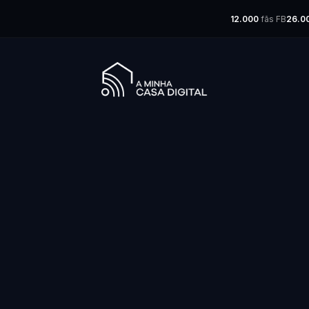
12.000
fãs FB
26.0