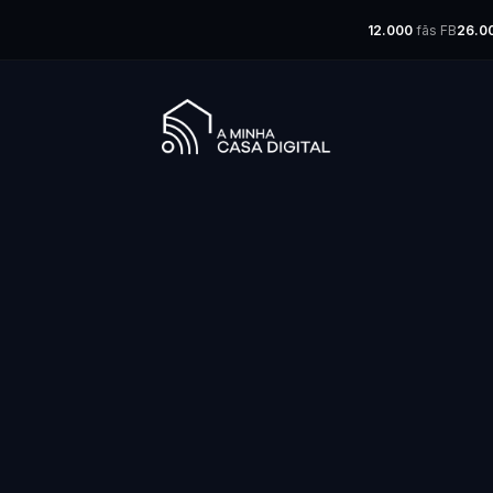
12.000
fãs FB
26.0