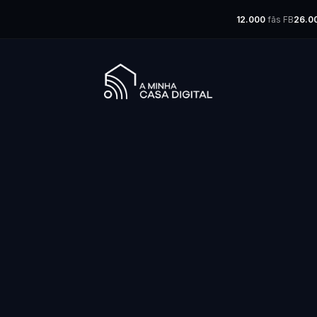
12.000
fãs FB
26.0