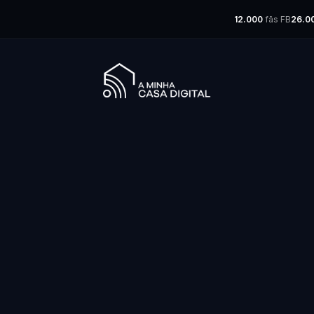
12.000
fãs FB
26.0