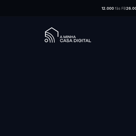
12.000
fãs FB
26.0