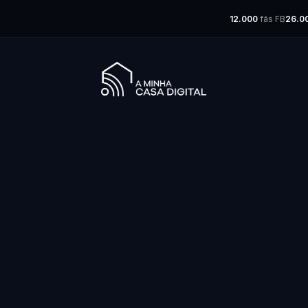
12.000
fãs FB
26.0