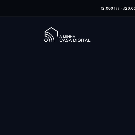
12.000
fãs FB
26.0