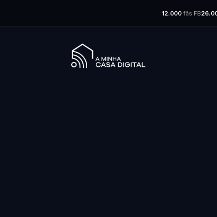
12.000
fãs FB
26.0