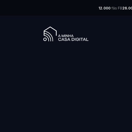
12.000
fãs FB
26.0