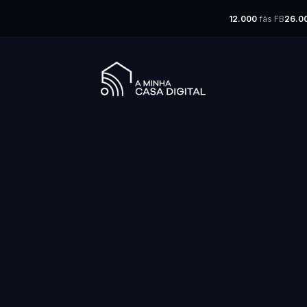
12.000
fãs FB
26.0