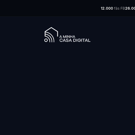
12.000
fãs FB
26.0