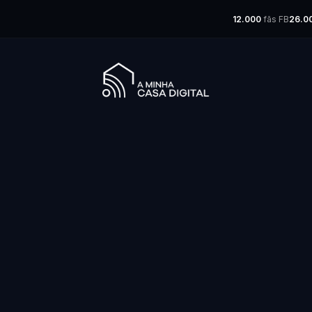
12.000
fãs FB
26.0