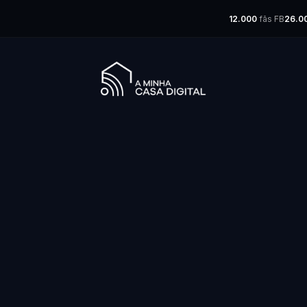
12.000
fãs FB
26.0