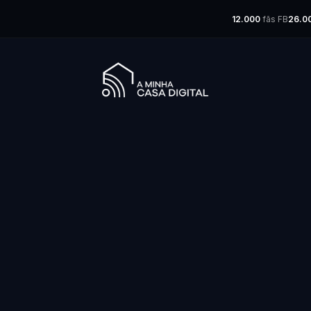
12.000
fãs FB
26.0