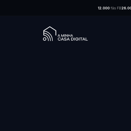
12.000
fãs FB
26.0