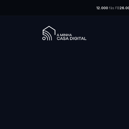
12.000
fãs FB
26.0