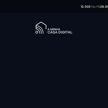
12.000
fãs FB
26.0