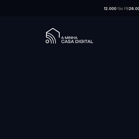
12.000
fãs FB
26.0