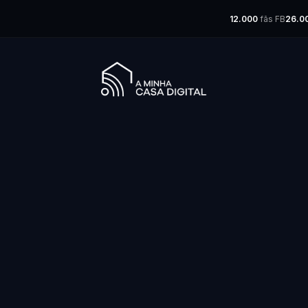
12.000
fãs FB
26.0