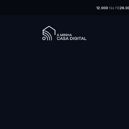
12.000
fãs FB
26.0