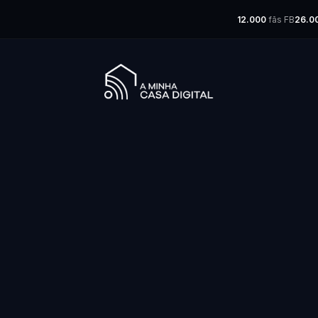
12.000
fãs FB
26.0