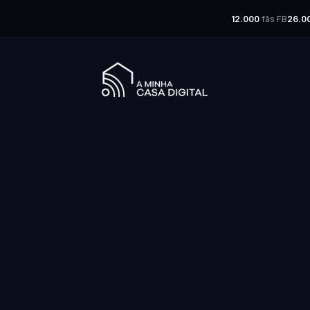
12.000
fãs FB
26.0