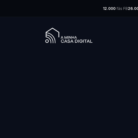
12.000
fãs FB
26.0