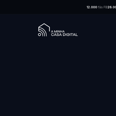
12.000
fãs FB
26.0