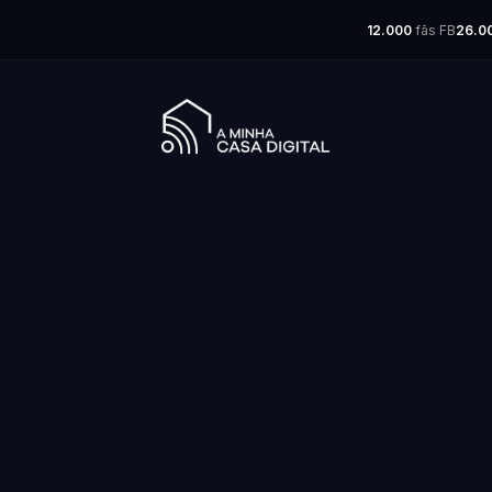
12.000
fãs FB
26.0