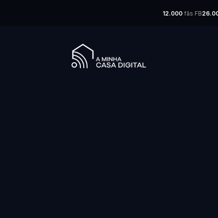
12.000
fãs FB
26.0