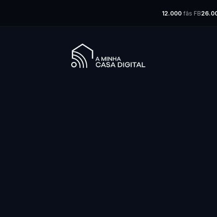
12.000
fãs FB
26.0