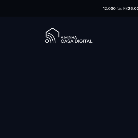
12.000
fãs FB
26.0