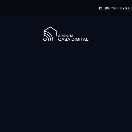
12.000
fãs FB
26.0